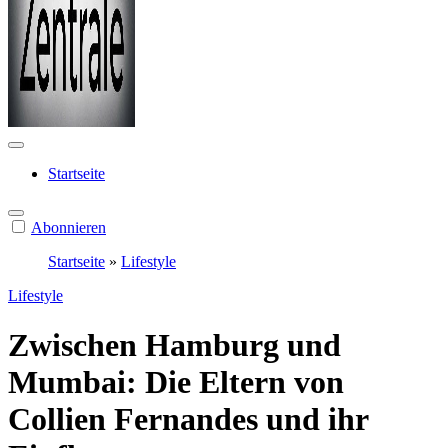
Star Zentrale
Stars, Gerüchte, Enthüllungen: Starzentrale.de berichtet täglich über
die bekanntesten Persönlichkeiten – Privatleben, Karriere,
Startseite
Kontroversen und Breaking News.
Abonnieren
Startseite
»
Lifestyle
Lifestyle
Zwischen Hamburg und
Mumbai: Die Eltern von
Collien Fernandes und ihr