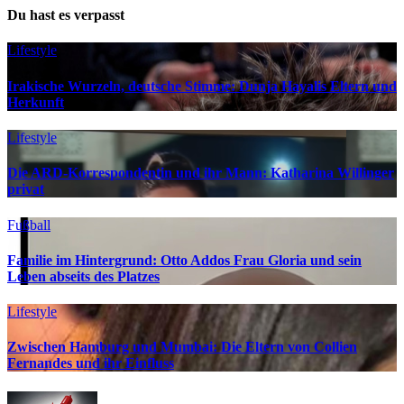
Du hast es verpasst
Lifestyle
Irakische Wurzeln, deutsche Stimme: Dunja Hayalis Eltern und
Herkunft
Lifestyle
Die ARD-Korrespondentin und ihr Mann: Katharina Willinger
privat
Fußball
Familie im Hintergrund: Otto Addos Frau Gloria und sein
Leben abseits des Platzes
Lifestyle
Zwischen Hamburg und Mumbai: Die Eltern von Collien
Fernandes und ihr Einfluss