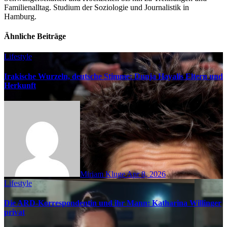
Familienalltag. Studium der Soziologie und Journalistik in
Hamburg.
Ähnliche Beiträge
Lifestyle
Irakische Wurzeln, deutsche Stimme: Dunja Hayalis Eltern und
Herkunft
Miriam Kluge
Apr 8, 2026
Lifestyle
Die ARD-Korrespondentin und ihr Mann: Katharina Willinger
privat